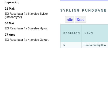
Løpkasting
21 Mai:
SYKLING RUNDBANE
EG Resultater fra 6.øvelse Sykkel
(Offroadtype)
Alle
Entro
06 Mai:
EG Resultater fra 5.øvelse Hyrox
POSISJON
NAVN
27 Apr:
EG Resultater fra 4.øvelse Gokart
5
Linda Eimhjellen