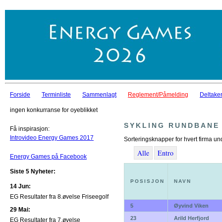
Forside
Terminliste
Sammenlagt
Reglement/Påmelding
Deltaker
ingen konkurranse for oyeblikket
SYKLING RUNDBANE
Få inspirasjon:
Introvideo Energy Games 2017
Sorteringsknapper for hvert firma un
Alle
Entro
Energy Games på Facebook
Siste 5 Nyheter:
POSISJON
NAVN
14 Jun:
EG Resultater fra 8.øvelse Friseegolf
5
Øyvind Viken
29 Mai:
23
Arild Herfjord
EG Resultater fra 7.øvelse