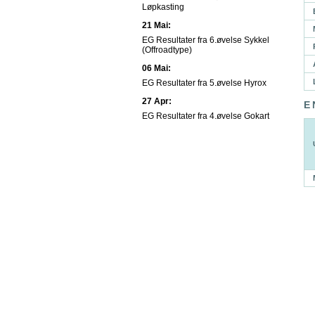
Løpkasting
21 Mai:
EG Resultater fra 6.øvelse Sykkel
(Offroadtype)
06 Mai:
EG Resultater fra 5.øvelse Hyrox
27 Apr:
E
EG Resultater fra 4.øvelse Gokart