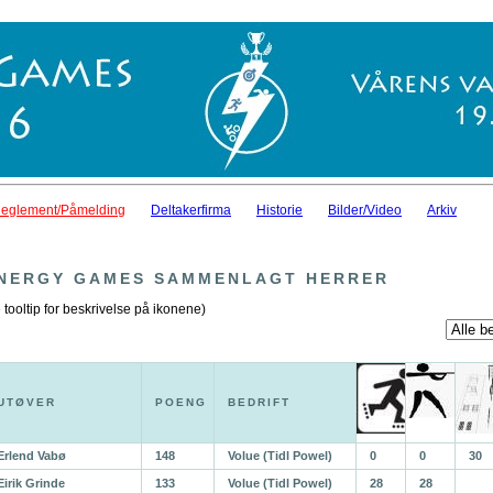
eglement/Påmelding
Deltakerfirma
Historie
Bilder/Video
Arkiv
NERGY GAMES SAMMENLAGT HERRER
 tooltip for beskrivelse på ikonene)
UTØVER
POENG
BEDRIFT
Erlend Vabø
148
Volue (Tidl Powel)
0
0
30
Eirik Grinde
133
Volue (Tidl Powel)
28
28