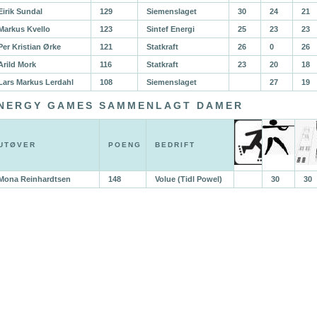
Eirik Sundal
129
Siemenslaget
30
24
21
Markus Kvello
123
Sintef Energi
25
23
23
Per Kristian Ørke
121
Statkraft
26
0
26
Arild Mork
116
Statkraft
23
20
18
Lars Markus Lerdahl
108
Siemenslaget
27
19
NERGY GAMES SAMMENLAGT DAMER
UTØVER
POENG
BEDRIFT
Mona Reinhardtsen
148
Volue (Tidl Powel)
30
30