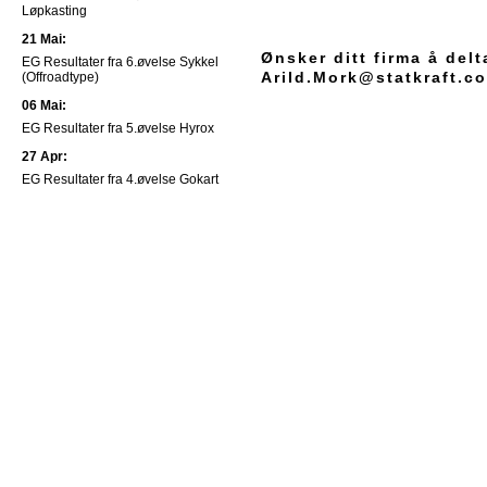
Løpkasting
21 Mai:
Ønsker ditt firma å delt
EG Resultater fra 6.øvelse Sykkel
Arild.Mork@statkraft.c
(Offroadtype)
06 Mai:
EG Resultater fra 5.øvelse Hyrox
27 Apr:
EG Resultater fra 4.øvelse Gokart