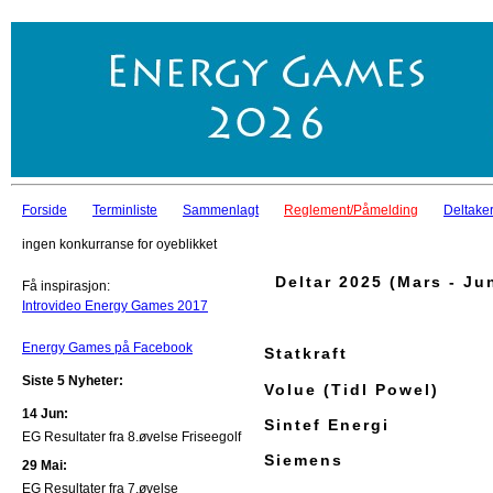
Forside
Terminliste
Sammenlagt
Reglement/Påmelding
Deltaker
ingen konkurranse for oyeblikket
Deltar 2025 (Mars - Ju
Få inspirasjon:
Introvideo Energy Games 2017
Energy Games på Facebook
Statkraft
Siste 5 Nyheter:
Volue (Tidl Powel)
14 Jun:
Sintef Energi
EG Resultater fra 8.øvelse Friseegolf
Siemens
29 Mai:
EG Resultater fra 7.øvelse