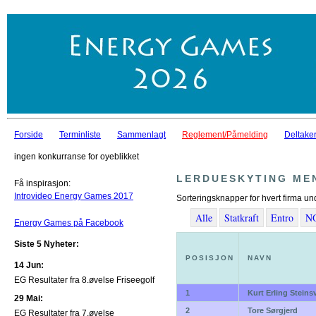
Forside
Terminliste
Sammenlagt
Reglement/Påmelding
Deltaker
ingen konkurranse for oyeblikket
LERDUESKYTING ME
Få inspirasjon:
Introvideo Energy Games 2017
Sorteringsknapper for hvert firma un
Alle
Statkraft
Entro
N
Energy Games på Facebook
Siste 5 Nyheter:
POSISJON
NAVN
14 Jun:
EG Resultater fra 8.øvelse Friseegolf
1
Kurt Erling Steins
29 Mai:
2
Tore Sørgjerd
EG Resultater fra 7.øvelse