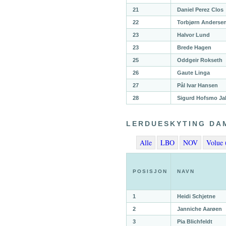
21
Daniel Perez Clos
22
Torbjørn Andersen
23
Halvor Lund
23
Brede Hagen
25
Oddgeir Rokseth
26
Gaute Linga
27
Pål Ivar Hansen
28
Sigurd Hofsmo J
LERDUESKYTING DA
Alle
LBO
NOV
Volue 
POSISJON
NAVN
1
Heidi Schjetne
2
Janniche Aarøen
3
Pia Blichfeldt