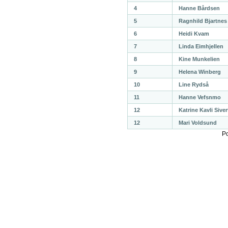
4
Hanne Bårdsen
5
Ragnhild Bjartnes
6
Heidi Kvam
7
Linda Eimhjellen
8
Kine Munkelien
9
Helena Winberg
10
Line Rydså
11
Hanne Vefsnmo
12
Katrine Kavli Sive
12
Mari Voldsund
P