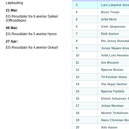
Løpkasting
3
Lars Lægreid Jen
21 Mai:
4
Boris Tistan
EG Resultater fra 6.øvelse Sykkel
5
Arild Mork
(Offroadtype)
6
Geirr Jørgensen
06 Mai:
EG Resultater fra 5.øvelse Hyrox
7
Eirik Aartun
8
Per Jonny Nutuda
27 Apr:
EG Resultater fra 4.øvelse Gokart
9
Jonas Skaare Am
10
Arild Lote Henden
11
Are Bruaset
12
Bjørnar Botten
12
Til Kristian Vrana
14
Ola Vegar Sæther
15
Bjørnar Fjelldal
16
Eivind Johansen 
17
Johan Monkan
18
Morten Torkildsen
19
Hans Christian Bo
20
Ailo Aasen