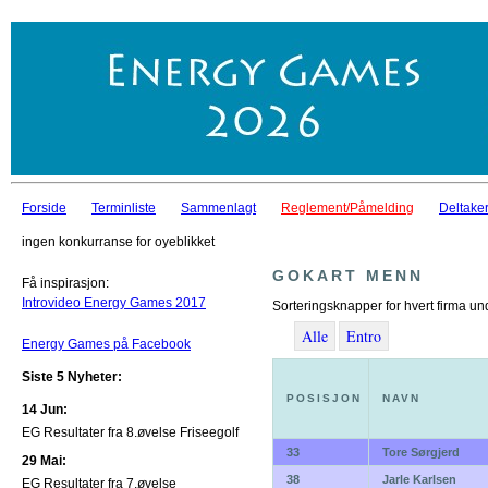
Forside
Terminliste
Sammenlagt
Reglement/Påmelding
Deltaker
ingen konkurranse for oyeblikket
GOKART MENN
Få inspirasjon:
Introvideo Energy Games 2017
Sorteringsknapper for hvert firma un
Alle
Entro
Energy Games på Facebook
Siste 5 Nyheter:
POSISJON
NAVN
14 Jun:
EG Resultater fra 8.øvelse Friseegolf
33
Tore Sørgjerd
29 Mai:
38
Jarle Karlsen
EG Resultater fra 7.øvelse