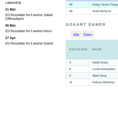
Løpkasting
40
Helge Venås Flæg
21 Mai:
44
Arild Herfjord
EG Resultater fra 6.øvelse Sykkel
(Offroadtype)
GOKART DAMER
06 Mai:
EG Resultater fra 5.øvelse Hyrox
Alle
Entro
27 Apr:
EG Resultater fra 4.øvelse Gokart
POSISJON
NAVN
4
Heidi Kvam
8
Linda Eimhjellen
9
Marit Berg
11
Helena Winberg